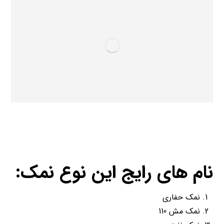
نام های رایج این نوع نمک:
نمک حفاری
نمک مش 110