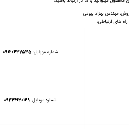
حصول میتوانید با ما در ارتباط باشید:
وش: مهندس بهزاد بیوتی
راه های ارتباطی:
شماره موبایل:
09120437535
شماره موبایل:
09364130149