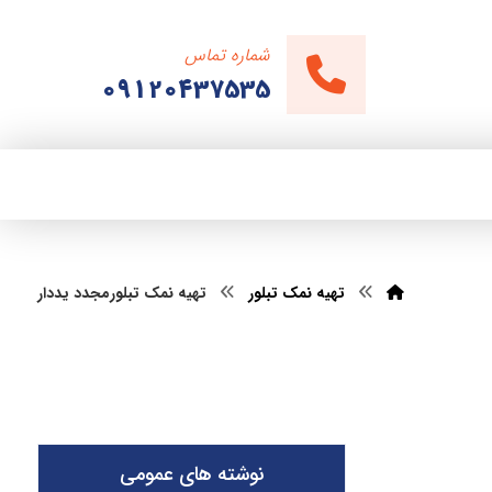
شماره تماس
09120437535
تهیه نمک تبلور
تهیه نمک تبلورمجدد یددار
نوشته های عمومی