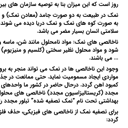
روز است که این میزان بنا به توصیه سازمان های بین المللی بایستی به ک
نمک در طبیعت به دو صورت جامد (معادن نمک) و مح
به صورت کوه های نمک و نمک دریا دیده می شوند. 
سلامتی انسان بسیار مضر می باشد.
ناخالصی های نمک: مواد نامحلول مانند شن، ماسه و
شود و مواد محلول نظیر سختی (کلسیم و منیزیوم) س
… می باشند.
وجود این ناخالصی ها در نمک می تواند منجر به برو
مواردی ایجاد مسمومیت نماید. حتی ممانعت در جذب 
کمبود اهن گردد. درحال حاضر در کشور ما واحدهای تو
مجدد (کریستالیزاسیون مجدد) ناخالصی های محلول 
بهداشتی تحت نام “نمک تصفیه شده” تبلور مجدد را ت
برای تصفیه نمک از ناخالصی های فیزیکی، حذف فلز
گردد: