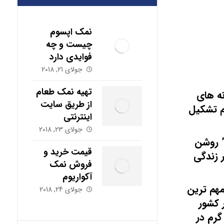
نمک اپسوم
چیست و چه
فوایدی دارد
جولای 21, 2018
تهیه نمک طعام
ه های
از طریق سایت
م تشکیل
اینترنتی
جولای 23, 2018
” روشن
قیمت خرید و
 زندگی
فروش نمک
آکواریوم
مهم ترین
جولای 24, 2018
۸۰ مورد مرگ و میر در کشور
ورد آن ناشی از بیماری های قلبی و عروقی بوده می باشد. سرانه مصرف نمک در کشور ما درحدود ۱۰-۸ گرم در