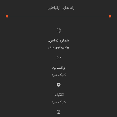
راه های ارتباطی
شماره تماس:
09120437535
واتساپ:
کلیک کنید
تلگرام:
کلیک کنید