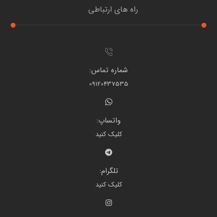
راه های ارتباطی
شماره تماس:
09120437535
واتساپ:
کلیک کنید
تلگرام:
کلیک کنید