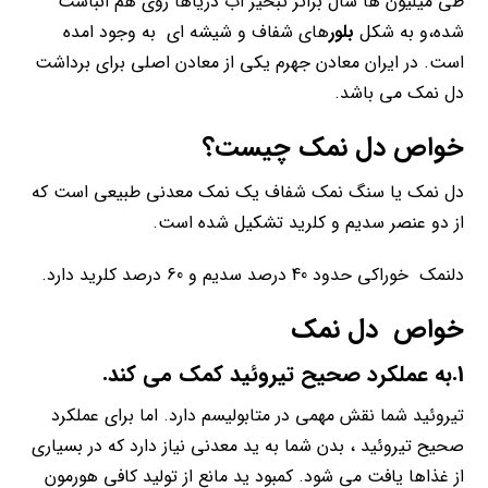
طی میلیون ها سال براثر تبخیر اب دریاها روی هم انباشت
شده،و به شکل
بلور
های شفاف و شیشه ای به وجود امده
است. در ایران معادن جهرم یکی از معادن اصلی برای برداشت
دل نمک می باشد.
خواص دل نمک
چیست؟
دل نمک یا سنگ نمک شفاف یک نمک معدنی طبیعی است که
از دو عنصر سدیم و کلرید تشکیل شده است.
دلنمک خوراکی حدود 40 درصد سدیم و 60 درصد کلرید دارد.
خواص دل نمک
1.به عملکرد صحیح تیروئید کمک می کند.
تیروئید شما نقش مهمی در متابولیسم دارد. اما برای عملکرد
صحیح تیروئید ، بدن شما به ید معدنی نیاز دارد که در بسیاری
از غذاها یافت می شود. کمبود ید مانع از تولید کافی هورمون