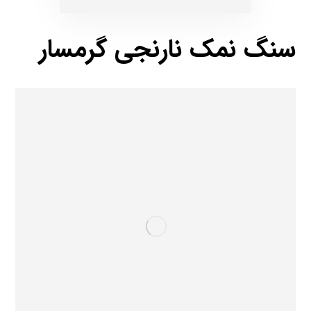
سنگ نمک نارنجی گرمسار