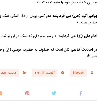
بیماری شدند، جز خود را ملامت نکنند. »
پیامبر اکرم (ص) می فرمایند:
«هر کس پیش از غذا اندکی نمک بخور
جذام است. »
امام علی (ع) می فرمایند:
«بر سر سفره ای که نمک در آن نباشد، 
در احادیث قدسی نقل است
که خداوند به حضرت موسی (ع) وحی ف
بخواه!»
B.beauti
آگوست 12, 2021
کریستال نمک 