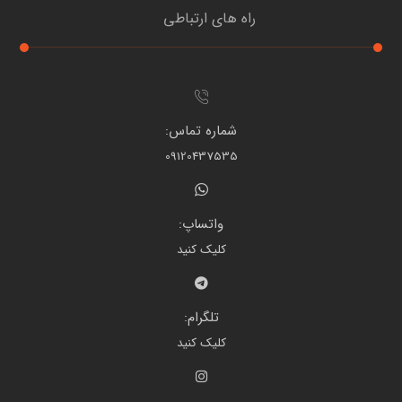
راه های ارتباطی
شماره تماس:
09120437535
واتساپ:
کلیک کنید
تلگرام:
کلیک کنید