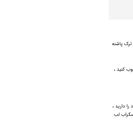
رای درمان ترک پاشنه
 و سپس آنها را مرطوب کنید ،
را دارید ،
اسکراب لب