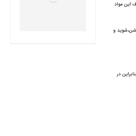
 این مواد
یشن،شوید و
براین در