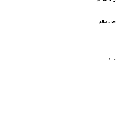
راد سالم
تی»