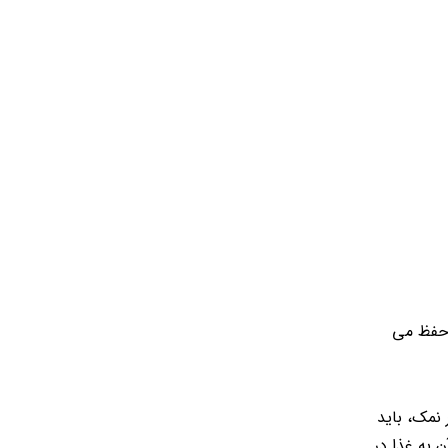
 حفظ می
نمک، باید
 به غذا در