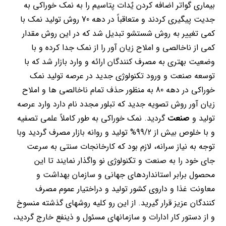
بیماری گواتر اضافه کردن یٌدات پتاسیم را به نمک خوراکی به
جدیت پیگیری کردند و متعاقباً در دهه 70 روش تولید نمک با
کمی تغییر به روش شستشو تبدیل شد که در این روش مقدار
کمی از ناخالصی و املاح زیان آور را از نمک جدا کرده و با
وضعیت بهتری به مصرف کنندگان ارائه و وارد بازار شد که با
توسعه صنعت و ورود تکنولوژی جدید در عرصه تولید نمک
خوراکی در دهه 80 به منظور حذف تمام ناخالصی ها و املاح
زیان آور روش تصویه جدید که تبلور مجدد نام دارد وارد عرصه
تولید و
صنعت
گردید. نمک خوراکی به طور کاملاً علمی تصفیه
و با خلوص بیش از 99/2% تولید و روانه بازار مصرف گردید وبا
توجه به نیاز سرانه، لازم بود که کارخانجات سنتی به سرعت
جای خود را به صنعت و تکنولوژی نو واگذار نمایند تا این
محصول برابر استانداردهای جهانی و سازمان بهداشت و
معاونت غذا و داروی کشور تولید و دراختیار عموم مصرف
کنندگان عزیز قرار گیرید. از این رو کلیه روشهای گذشته منسوخ
و از دستور کار ادارات و سازمانهای مسئول و ذینفع خارج گردید،