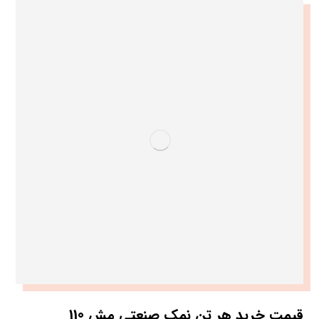
قیمت خرید هر تن نمک صنعتی مش 110