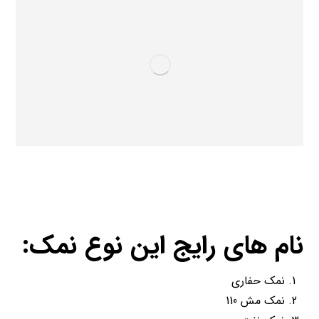
نام های رایج این نوع نمک:
نمک حفاری
نمک مش 110