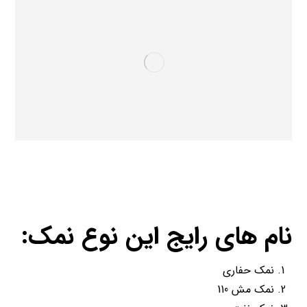
نام های رایج این نوع نمک:
نمک حفاری
نمک مش 110