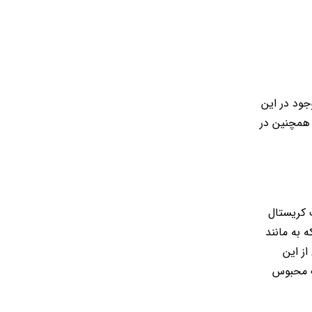
ود در این
 همچنین در
 کریستال
 به مانند
ز این
ک محبوس