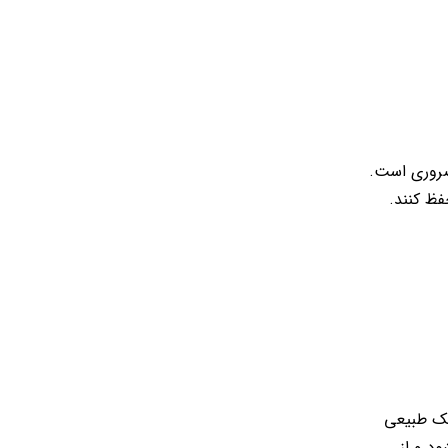
ضروری است.
فظ کنند.
مک طبیعی
د.و از