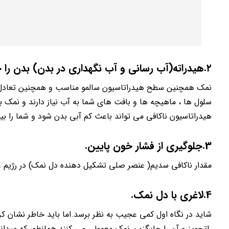
۲.هیدراته(آب رسانی و آب نگهداری در بدن) بدن را حفظ می کند.
نمک همچنین سطح هیدراتاسیون سالمو مناسب و همچنین تعادل ال
سلول ها ، ماهیچه ها و بافت های شما به آب نیاز دارند و نمک 
هیدراتاسیون ناکافی می تواند باعث کم آبی بدن شود و شما را 
3.جلوگیری از فشار خون پایین.
مقدار ناکافی سدیم( عنصر صلی تشکیل دهنده دل نمک) در رژیم غ
4.لاغری با دل نمک.
شاید در نگاه اول کمی عجیب به نظر برسد.اما باید خاطر نشان 
راتجویز و آن را جایگزین نمک معمولی می کنند.همانطور که میدا