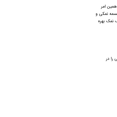
مین امر
جسمه نمکی و
 نمک بهره
را در