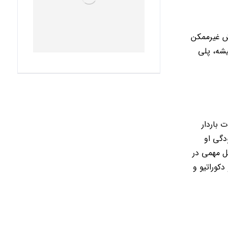
زش غیرممکن
یشه، پلی
 باردار
دگی او
ل مهمی در
کوراتیو و