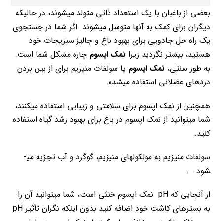
بعضی از باغبان با یک استعداد ذاتی متولد می­شوند، در حالی­که
دیگران برای کمک به آنها متوسل میشوند. اگر شما در جستجوی
یک راه حل جادویی برای بهبود باغ و جالیز سبزیجات خود
هستید، بیشتر نگردید زیرا
نمک اپسوم
چاره مشکل شما است.
به طور سنتی،
نمک اپسوم
یا سولفات منیزیم برای از بین بردن
دردهای عضلانی استفاده میشده.
همچنین از نمک اپسوم برای سلامتی و زیبایی استفاده میکنند،
شما می­توانید از نمک اپسوم در باغ برای بهبود رشد گیاه استفاده
کنید.
سولفات منیزیم به مولکولهای منیزیم، گوگرد و آب تجزیه می­
شود.
.
از آنجایی که pH نمک اپسوم خنثی است، شما ­می­توانید آن را
به بسترهای کاشت خود اضافه کنید بدون اینکه نگران تأثیر pH