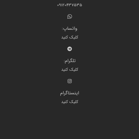
09120437535
واتساپ:
کلیک کنید
تلگرام:
کلیک کنید
اینستاگرام
کلیک کنید