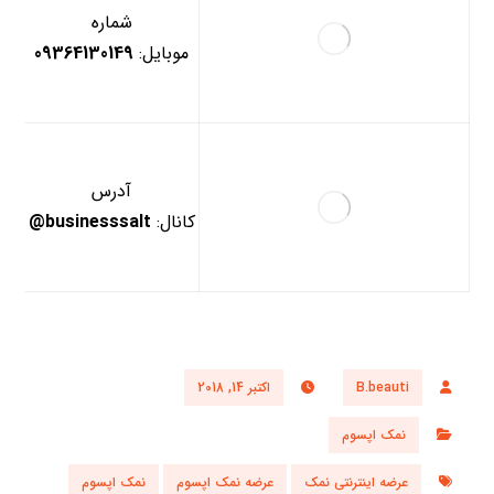
شماره
موبایل:
09364130149
آدرس
کانال:
businesssalt@
B.beauti
اکتبر 14, 2018
نمک اپسوم
عرضه اینترنتی نمک
عرضه نمک اپسوم
نمک اپسوم