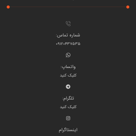
شماره تماس:
09120437535
واتساپ:
کلیک کنید
تلگرام:
کلیک کنید
اینستاگرام