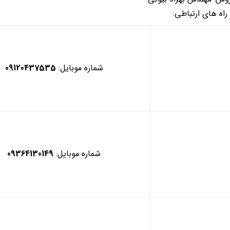
راه های ارتباطی:
شماره موبایل:
09120437535
شماره موبایل:
09364130149