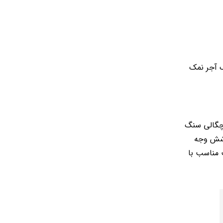
گ آجر نمک
 چگالی سنگ
 شش وجه
 مناسب با