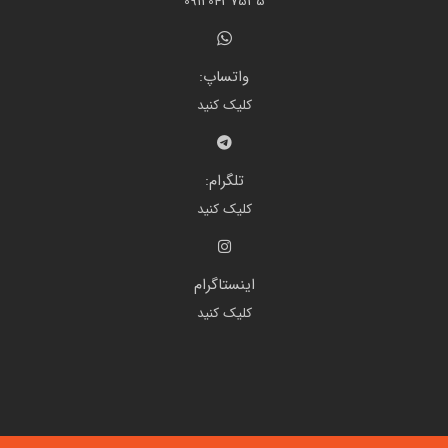
09120437535
واتساپ:
کلیک کنید
تلگرام:
کلیک کنید
اینستاگرام
کلیک کنید