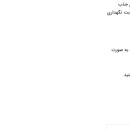
م جذب
بت نگهداری
 به صورت
ید.