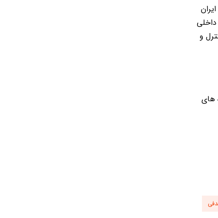
یران
همچنین ۵۰ گواهینامه و تندیس داخلی
ترل و
 های
فی