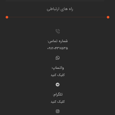
راه های ارتباطی
شماره تماس:
09120437535
واتساپ:
کلیک کنید
تلگرام:
کلیک کنید