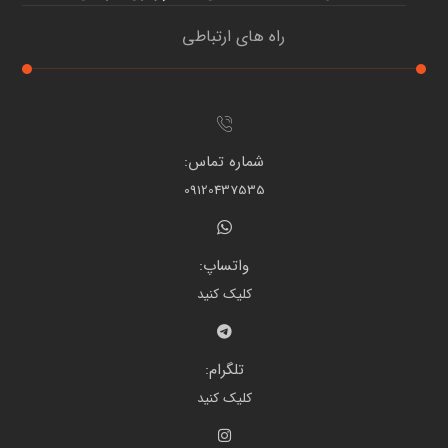
راه های ارتباطی
شماره تماس:
09120437535
واتساپ:
کلیک کنید
تلگرام:
کلیک کنید