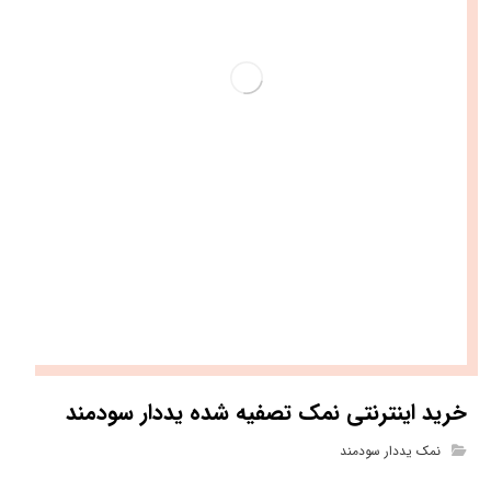
خرید اینترنتی نمک تصفیه شده یددار سودمند
نمک یددار سودمند