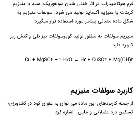
فرم هپتاهیدرات در اثر خنثی شدن سولفوریک اسید با منیزیم
کربنات یا منیزیم اکساید تولید می شود. سولفات منیزیم به
شکل ماده معدنی بیشتر مورد استفاده قرار میگیرد.
منیزیم سولفات به منظور تولید کوپرسولفات نیز طی واکنش زیر
کاربرد دارد.
Cu + MgSO4 + 2 H2O → H2 + CuSO4 + Mg(OH)2
کاربرد سولفات منیزیم
از جمله کاربردهای این ماده می توان به عنوان کود در کشاورزی؛
تسکین درد عضلانی و ملین …اشاره کرد.