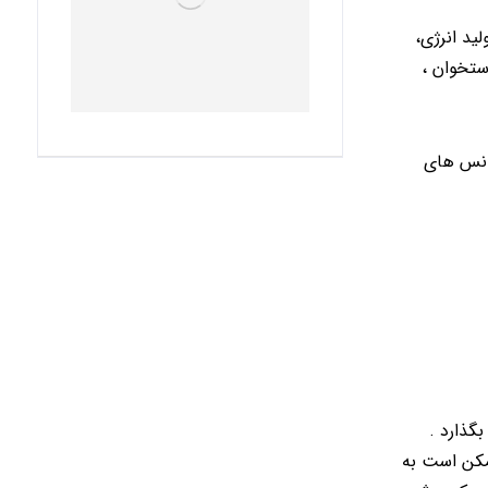
ید انرژی،
ستخوان ،
انس های
گذارد .
مکن است به