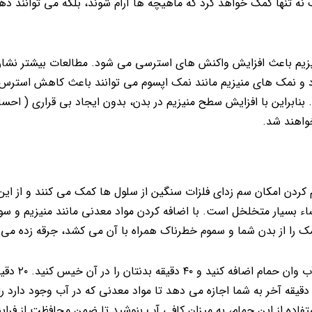
 نه تنها کمک خواهد کرد که ماهیچه ها آرام شوند، بلکه می توانند ذهن
منیزیم باعث افزایش واکنش های استرسی می شود. مطالعات بیشتر نش
د و نمک های منیزیم مانند نمک اپسوم می توانند باعث کاهش استرس 
. بنابراین با افزایش سطح منیزیم در بدن، بدون ایجاد بی قراری ( احس
واهند شد.
 کردن امکان سم زدای فلزات سنگین از سلول ها کمک می کنند و از ای
بسیار متخلخل است. با اضافه کردن مواد معدنی مانند منیزیم و سو
نمک را از بدن شما و سموم خطرناک همراه با آن می کشد، جرقه زده می
برای ایجاد یک حمام سم زدا، حداقل د
ست که بدن سموم را از سیستم ها حذف می کند. در حالی که ۲۰ دقیقه آخر به شما اجازه می دهد تا مواد معدنی که در آب وجو
فاده از این حمام، به میزان کافی آب بنوشید تا ضمن محافظت از فرای