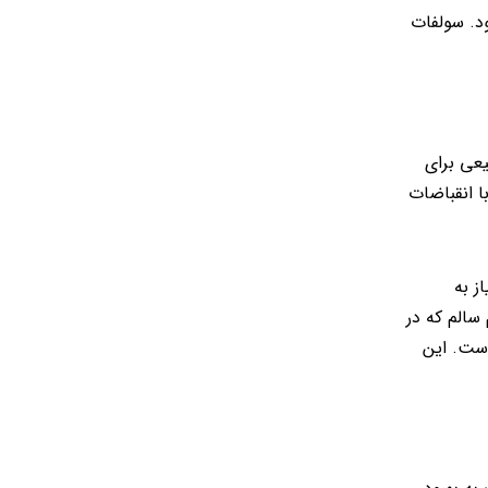
د. سولفات
عی برای
ا انقباضات
ز به
سالم که در
 در بدن با پروتئین واکنش پذیر C بالاتر همراه است. این