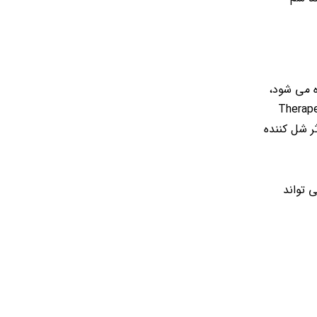
فاده می شود،
عات منتشر شده در Therapeutic Advances in
ثر شل کننده
 تواند