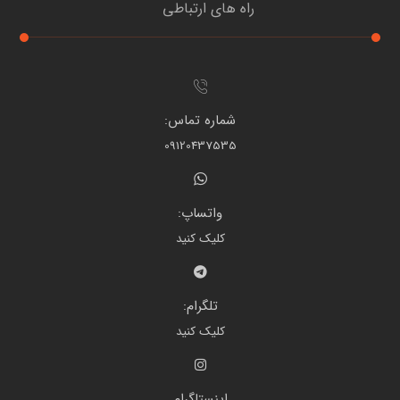
راه های ارتباطی
شماره تماس:
09120437535
واتساپ:
کلیک کنید
تلگرام:
کلیک کنید
اینستاگرام