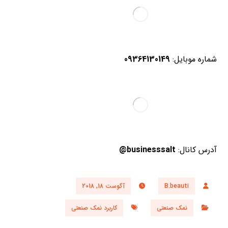
شماره موبایل:
09364130149
آدرس کانال:
businesssalt@
B.beauti
آگوست 18, 2018
نمک صنعتی
کاربرد نمک صنعتی