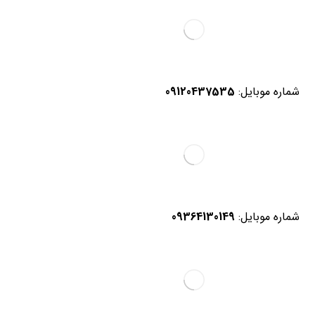
شماره موبایل:
09120437535
شماره موبایل:
09364130149