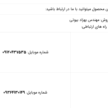
حصول میتوانید با ما در ارتباط باشید:
وش: مهندس بهزاد بیوتی
راه های ارتباطی:
شماره موبایل:
09120437535
شماره موبایل:
09364130149