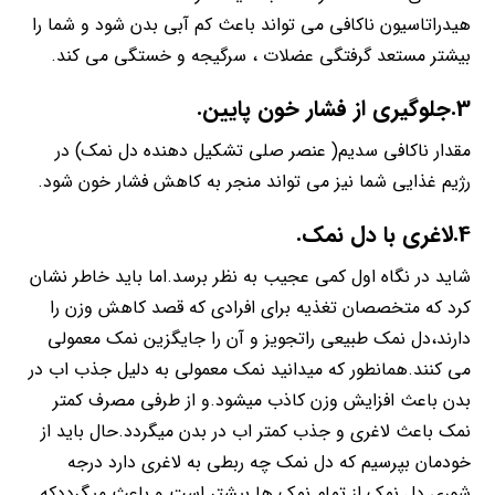
هیدراتاسیون ناکافی می تواند باعث کم آبی بدن شود و شما را
بیشتر مستعد گرفتگی عضلات ، سرگیجه و خستگی می کند.
3.جلوگیری از فشار خون پایین.
مقدار ناکافی سدیم( عنصر صلی تشکیل دهنده دل نمک) در
رژیم غذایی شما نیز می تواند منجر به کاهش فشار خون شود.
4.لاغری با دل نمک.
شاید در نگاه اول کمی عجیب به نظر برسد.اما باید خاطر نشان
کرد که متخصصان تغذیه برای افرادی که قصد کاهش وزن را
دارند،دل نمک طبیعی راتجویز و آن را جایگزین نمک معمولی
می کنند.همانطور که میدانید نمک معمولی به دلیل جذب اب در
بدن باعث افزایش وزن کاذب میشود.و از طرفی مصرف کمتر
نمک باعث لاغری و جذب کمتر اب در بدن میگردد.حال باید از
خودمان بپرسیم که دل نمک چه ربطی به لاغری دارد درجه
شوری دل نمک از تمام نمک ها بیشتر است و باعث میگرددکه