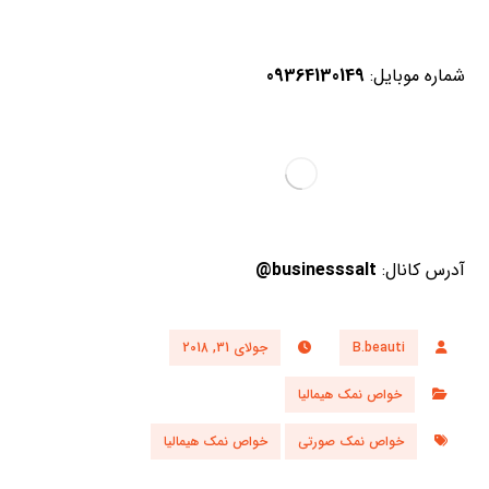
شماره موبایل:
09364130149
آدرس کانال:
businesssalt@
B.beauti
جولای 31, 2018
خواص نمک هیمالیا
خواص نمک صورتی
خواص نمک هیمالیا