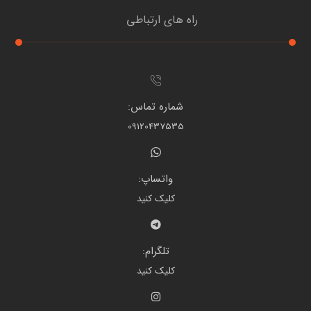
راه های ارتباطی
شماره تماس:
09120437535
واتساپ:
کلیک کنید
تلگرام:
کلیک کنید